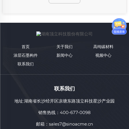
首页
关于我们
高纯碳材料
涂层石墨构件
新闻中心
视频中心
联系我们
联系我们
地址:湖南省长沙经开区凉塘东路顶立科技星沙产业园
销售热线：
400-677-0098
邮箱：
sales7@sinoacme.cn